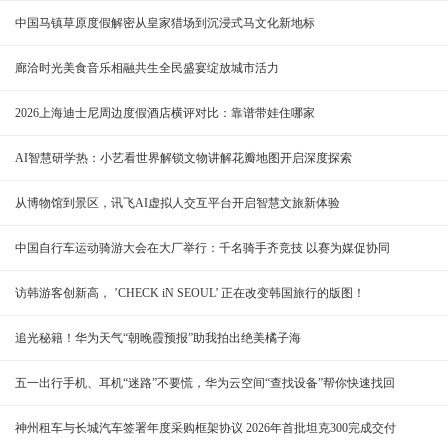
中国马镇草原度假解密从皇家猎场到沉浸式马文化新地标
廊洽时光美食音乐相融共生全民盛宴绽放城市活力
2026上海迪士尼周边度假酒店横评对比：靠谱带娃住哪家
AI智慧研学热：小艺看世界解锁文物讲解花瓣地图开启深度探索
从博物馆到景区，讯飞AI虚拟人交互平台开启智慧文旅新体验
中国自行车运动骑游大会在大厂举行：千名骑手齐竞技 以赛为媒促协同
访韩游客创新高， ’CHECK iN SEOUL’ 正在改变韩国旅行的版图！
追光秘籍！华为天气“朝晚霞预报”助我拍出绝美橘子海
五一出行手机、耳机“迷路”不要慌，华为云空间“查找设备”帮你快速找回
神州租车与长城汽车签署年度采购框架协议 2026年首批坦克300完成交付