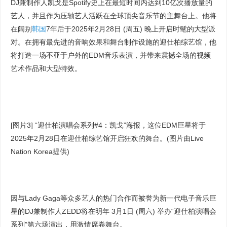
DJ兼制作人凯戈是Spotify史上在最短时间内达到10亿次播放量的
艺人，并且作为压轴艺人活跃在全球顶尖音乐节的主舞台上。他将
在阔别
韩国
7年后于2025年2月28日 (周五) 晚上开启时髦的大型派
对。在拥有最先进的音响效果和舞台制作设施的迎仕柏综艺馆，他
将打造一场不亚于户外的EDM音乐表演，并带来震撼全场的视频
艺术作品和大型特效。
[图片3] “迎仕柏演唱会系列#4：凯戈”海报，这位EDM巨星将于
2025年2月28日在迎仕柏综艺馆开启狂欢的舞台。(图片由Live
Nation Korea提供)
因与Lady Gaga等众多艺人的热门合作而被誉为新一代电子音乐巨
星的DJ兼制作人ZEDD将在明年 3月1日 (周六) 举办“迎仕柏演唱会
系列”第六场演出，用激情席卷舞台。