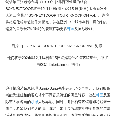
凭借第三张迷你专辑《19.99》获得百万销量的组合
BOYNEXTDOOR将于12月14日(周六)和15 日(周日) 举办首次个
人巡回演唱会“BOYNEXTDOOR TOUR 'KNOCK ON Vol. ”。巡演
将把迎仕柏综艺馆作为起点，并在亚洲13个城市举行，用他们的
精湛的音乐技巧和独特的表演打动更多
韩国
及国际粉丝。
[图片 9]““BOYNEXTDOOR TOUR 'KNOCK ON Vol. ”海报，
他们将于2024年12月14日至15日点燃迎仕柏综艺馆舞台。(图片
由KOZ Entertainment提供)
迎仕柏综艺馆总经理 Jamie Jang先生表示："今年冬天，我们很高
兴能为迎仕柏的观众带来不同音乐流派的明星阵容，这些
韩国
及国
际艺人在各自的
领域
大放异彩。同时，迎仕柏综艺馆也即将迎来一
周年，希望我们强大的演出阵容，加上度假城贯穿整个冬季的丰富
活动和精彩体验，将为宾客提供真正的一体化娱乐和的令人难忘的