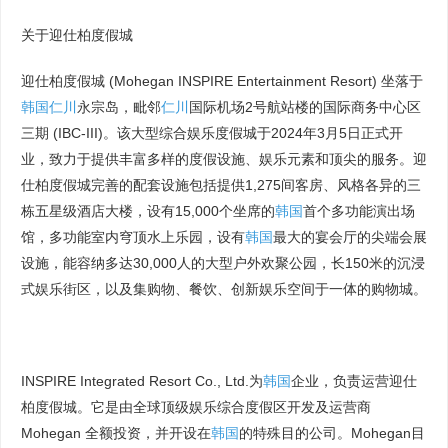
关于迎仕柏度假城
迎仕柏度假城 (Mohegan INSPIRE Entertainment Resort) 坐落于
韩国
仁川
永宗岛，毗邻
仁川
国际机场2号航站楼的国际商务中心区
三期 (IBC-III)。该大型综合娱乐度假城于2024年3月5日正式开
业，致力于提供丰富多样的度假设施、娱乐元素和顶尖的服务。迎
仕柏度假城完善的配套设施包括提供1,275间客房、风格各异的三
栋五星级酒店大楼，设有15,000个坐席的
韩国
首个多功能演出场
馆，多功能室内穹顶水上乐园，设有
韩国
最大的宴会厅的尖端会展
设施，能容纳多达30,000人的大型户外欢聚公园，长150米的沉浸
式娱乐街区，以及集购物、餐饮、创新娱乐空间于一体的购物城。
INSPIRE Integrated Resort Co., Ltd.为
韩国
企业，负责运营迎仕
柏度假城。它是由全球顶级娱乐综合度假区开发及运营商
Mohegan 全额投资，并开设在
韩国
的特殊目的公司。Mohegan目