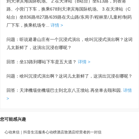
到天津滨海国际机场。 2.在天津站（B站台）坐613路，到香港
路、小营门下车，换乘678到天津滨海国际机场。 3.在天津站（C
站台）坐836路/827路/639路在天山路/东局子/程林里/儿童村/制药
厂下车，换乘机场专...
详情 >
问题：听说避暑山庄有一个沉浸式演出，啥叫沉浸式演出啊？这词
儿太新鲜了，这演出沉浸在哪呢？
回答：坐13路到哪站下车是五大道？
详情 >
问题：啥叫沉浸式演出啊？这词儿太新鲜了，这演出沉浸在哪呢？
回答：天津機場坐機場巴士到北京八王墳站.再坐車去颐和园.
详情
>
您可能感兴趣
心动来信｜抖音生活服务心动榜酒店致酒店经营者的一封信