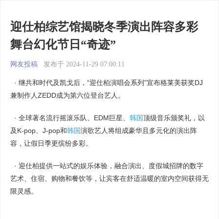
迎仕柏综艺馆揭晓冬季演出阵容多彩
舞台幻化节日“奇迹”
网友投稿
发布于 2024-11-29 07:00:11
· 继共和时代及凯戈后，“迎仕柏演唱会系列”宣布格莱美获奖DJ
兼制作人ZEDD成为第六位登台艺人。
· 全球著名流行摇滚乐队、EDM巨星、
韩国
顶级音乐颁奖礼，以
及K-pop、J-pop和
韩国
演歌艺人将组成豪华且多元化的演出阵
容，让假日季更缤纷多彩。
· 迎仕柏提供一站式的娱乐体验，融合演出、度假城招牌的数字
艺术、住宿、购物和餐饮等，让宾客在舒适温暖的室内空间获得无
限灵感。