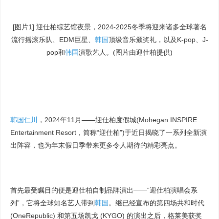
[图片1] 迎仕柏综艺馆夜景，2024-2025冬季将迎来诸多全球著名
流行摇滚乐队、EDM巨星、
韩国
顶级音乐颁奖礼，以及K-pop、J-
pop和
韩国
演歌艺人。(图片由迎仕柏提供)
韩国
仁川
，2024年11月——迎仕柏度假城(Mohegan INSPIRE
Entertainment Resort，简称“迎仕柏”)于近日揭晓了一系列全新演
出阵容，也为年末假日季带来更多令人期待的精彩亮点。
首先最受瞩目的便是迎仕柏自制品牌演出——“迎仕柏演唱会系
列”，它将全球知名艺人带到
韩国
。继已经宣布的第四场共和时代
(OneRepublic) 和第五场凯戈 (KYGO) 的演出之后，格莱美获奖