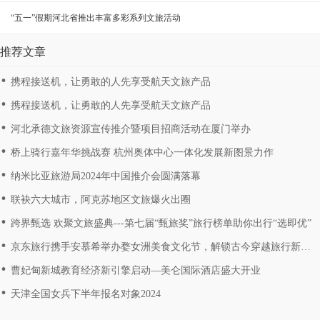
“五一”假期河北省推出丰富多彩系列文旅活动
推荐文章
携程接送机，让勇敢的人先享受航天文旅产品
携程接送机，让勇敢的人先享受航天文旅产品
河北承德文旅资源宣传推介暨项目招商活动在厦门举办
桥上骑行嘉年华挑战赛 杭州奥体中心一体化发展新图景力作
纳米比亚旅游局2024年中国推介会圆满落幕
联袂六大城市，阿克苏地区文旅爆火出圈
跨界甄选 欢聚文旅盛典---第七届“甄旅奖”旅行榜单助你出行“选即优”
京东旅行携手安慕希举办婺女洲美食文化节，解锁古今穿越旅行新玩
法
曹妃甸新城教育经济新引擎启动―美仑国际酒店盛大开业
天津全国女兵下半年报名对象2024