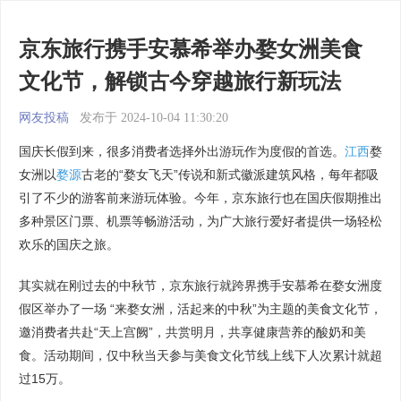
京东旅行携手安慕希举办婺女洲美食
文化节，解锁古今穿越旅行新玩法
网友投稿
发布于 2024-10-04 11:30:20
国庆长假到来，很多消费者选择外出游玩作为度假的首选。
江西
婺
女洲以
婺源
古老的“婺女飞天”传说和新式徽派建筑风格，每年都吸
引了不少的游客前来游玩体验。今年，京东旅行也在国庆假期推出
多种景区门票、机票等畅游活动，为广大旅行爱好者提供一场轻松
欢乐的国庆之旅。
其实就在刚过去的中秋节，京东旅行就跨界携手安慕希在婺女洲度
假区举办了一场 “来婺女洲，活起来的中秋”为主题的美食文化节，
邀消费者共赴“天上宫阙”，共赏明月，共享健康营养的酸奶和美
食。活动期间，仅中秋当天参与美食文化节线上线下人次累计就超
过15万。