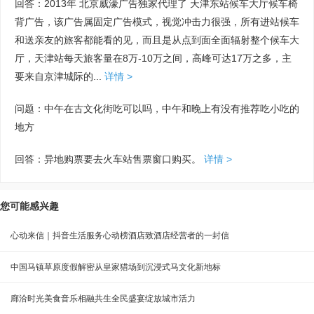
回答：2013年 北京威濠广告独家代理了 天津东站候车大厅候车椅
背广告，该广告属固定广告模式，视觉冲击力很强，所有进站候车
和送亲友的旅客都能看的见，而且是从点到面全面辐射整个候车大
厅，天津站每天旅客量在8万-10万之间，高峰可达17万之多，主
要来自京津城际的...
详情 >
问题：中午在古文化街吃可以吗，中午和晚上有没有推荐吃小吃的
地方
回答：异地购票要去火车站售票窗口购买。
详情 >
您可能感兴趣
心动来信｜抖音生活服务心动榜酒店致酒店经营者的一封信
中国马镇草原度假解密从皇家猎场到沉浸式马文化新地标
廊洽时光美食音乐相融共生全民盛宴绽放城市活力