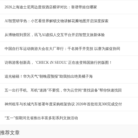
2026上海迪士尼周边度假酒店横评对比：靠谱带娃住哪家
AI智慧研学热：小艺看世界解锁文物讲解花瓣地图开启深度探索
从博物馆到景区，讯飞AI虚拟人交互平台开启智慧文旅新体验
中国自行车运动骑游大会在大厂举行：千名骑手齐竞技 以赛为媒促协同
访韩游客创新高， ’CHECK iN SEOUL’ 正在改变韩国旅行的版图！
追光秘籍！华为天气“朝晚霞预报”助我拍出绝美橘子海
五一出行手机、耳机“迷路”不要慌，华为云空间“查找设备”帮你快速找回
神州租车与长城汽车签署年度采购框架协议 2026年首批坦克300完成交付
“五一”假期河北省推出丰富多彩系列文旅活动
推荐文章