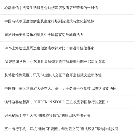
心动来信｜抖音生活服务心动榜酒店致酒店经营者的一封信
中国马镇草原度假解密从皇家猎场到沉浸式马文化新地标
廊洽时光美食音乐相融共生全民盛宴绽放城市活力
2026上海迪士尼周边度假酒店横评对比：靠谱带娃住哪家
AI智慧研学热：小艺看世界解锁文物讲解花瓣地图开启深度探索
从博物馆到景区，讯飞AI虚拟人交互平台开启智慧文旅新体验
中国自行车运动骑游大会在大厂举行：千名骑手齐竞技 以赛为媒促协同
访韩游客创新高， ’CHECK iN SEOUL’ 正在改变韩国旅行的版图！
追光秘籍！华为天气“朝晚霞预报”助我拍出绝美橘子海
五一出行手机、耳机“迷路”不要慌，华为云空间“查找设备”帮你快速找回