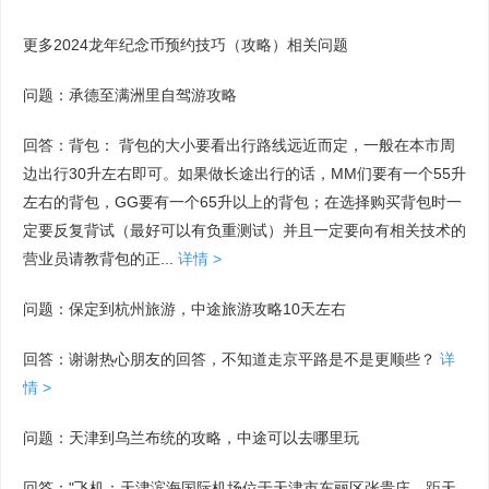
更多2024龙年纪念币预约技巧（攻略）相关问题
问题：承德至满洲里自驾游攻略
回答：背包： 背包的大小要看出行路线远近而定，一般在本市周
边出行30升左右即可。如果做长途出行的话，MM们要有一个55升
左右的背包，GG要有一个65升以上的背包；在选择购买背包时一
定要反复背试（最好可以有负重测试）并且一定要向有相关技术的
营业员请教背包的正...
详情 >
问题：保定到杭州旅游，中途旅游攻略10天左右
回答：谢谢热心朋友的回答，不知道走京平路是不是更顺些？
详
情 >
问题：天津到乌兰布统的攻略，中途可以去哪里玩
回答："飞机：天津滨海国际机场位于天津市东丽区张贵庄，距天