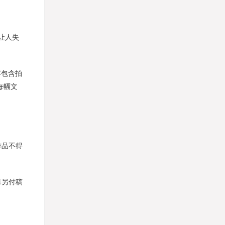
让人失
容包含拍
每幅文
作品不得
再另付稿