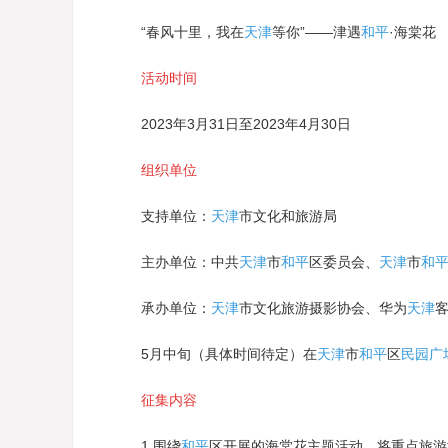
“春风十里，我在
天津
等你”——津遇
和平
·海棠花
活动时间
2023年3月31日至2023年4月30日
组织单位
支持单位：
天津
市文化和旅游局
主办单位：中共
天津
市
和平
区委员会、
天津
市
和
承办单位：
天津
市文化旅游摄影协会、华为
天津
5月中旬（具体时间待定）在
天津
市
和平
区
民园广
征集内容
1.围绕
和平
区开展的海棠花主题活动，将重点旅游