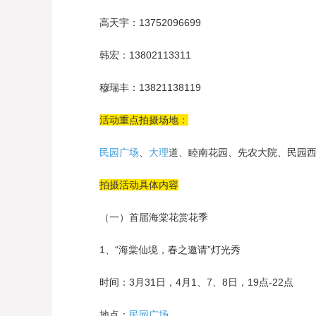
高天宇：13752096699
韩宏：13802113311
穆瑞丰：13821138119
活动重点拍摄场地：
民园广场
、
大理
道、睦南花园、先农大院、民园
拍摄活动具体内容
（一）首届海棠花赏花季
1、“海棠仙境，春之邀请”灯光秀
时间：3月31日，4月1、7、8日，19点-22点
地点：
民园广场