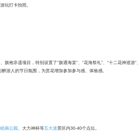
段游玩打卡拍照。
袍非遗项目，特别设置了“旗遇海棠”、“花海祭礼”、“十二花神巡游”、
彩醉游人的节日氛围，为赏花增加参加参与感、体验感。
、
睦南公园
、大力神杯等
五大道
景区内30-40个点位。