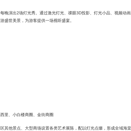
晚演出2场灯光秀。通过激光灯光、祼眼3D投影、灯光小品、视频动画
畅游盛世美景，为游客提供一场视听盛宴。
园西里、小白楼商圈、金街商圈
其他景点、大型商场设置各类艺术展陈，配以灯光点缀，形成全域海棠