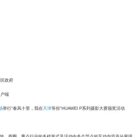
平
区政府
客户端
场
举行“春风十里，我在
天津
等你”HUAWEI P系列摄影大赛颁奖活动
地、商圈、重点行业的多样形式及活动中多个节点的互动内容充分展现。