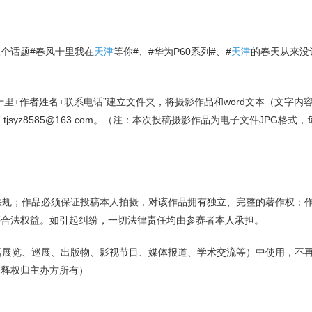
个话题#春风十里我在
天津
等你#、#华为P60系列#、#
天津
的春天从来没
+作者姓名+联系电话”建立文件夹，将摄影作品和word文本（文字内
syz8585@163.com。（注：本次投稿摄影作品为电子文件JPG格式，
法规；作品必须保证投稿本人拍摄，对该作品拥有独立、完整的著作权；
等合法权益。如引起纠纷，一切法律责任均由参赛者本人承担。
括展览、巡展、出版物、影视节目、媒体报道、学术交流等）中使用，不
解释权归主办方所有）