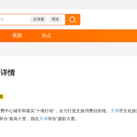
京津冀
周末
视频
热点
动详情
事
中心城市和落实“十项行动”，全力打造文旅消费目的地。
天津
市文化旅
日举办“春风十里，我在
天津
等你”摄影大赛。