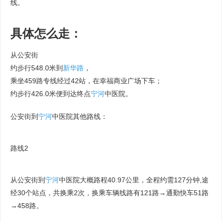
线。
具体怎么走：
从公安街
约步行548.0米到
新华路
，
乘坐459路专线经过42站，在幸福商业广场下车；
约步行426.0米便到达终点
宁河
中医院。
公安街到
宁河
中医院其他路线：
路线2
从公安街到
宁河
中医院大概路程40.97公里，全程约需127分钟,途
经30个站点，共换乘2次，换乘车辆线路有121路→通勤快车51路
→458路。