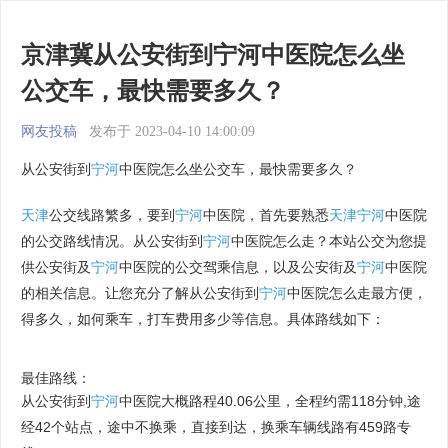
京津冀从公安街到宁河中医院怎么坐
公交车，最快需要多久？
网友投稿
发布于 2023-04-10 14:00:09
从公安街到
宁河
中医院怎么坐公交车，最快需要多久？
天津
公交线路繁多，要到
宁河
中医院，首先要熟悉
天津
宁河
中医院
的公交路线情况。从公安街到
宁河
中医院怎么走？本站公交为您提
供公安街及
宁河
中医院的公交驾乘信息，以及公安街及
宁河
中医院
的相关信息。让您充分了解从公安街到
宁河
中医院怎么走最方便，
得多久，如何乘车，打车费用多少等信息。具体路线如下：
最佳路线：
从公安街到
宁河
中医院大概路程40.06公里，全程约需118分钟,途
经42个站点，途中不换乘，直接到达，换乘车辆线路有459路专