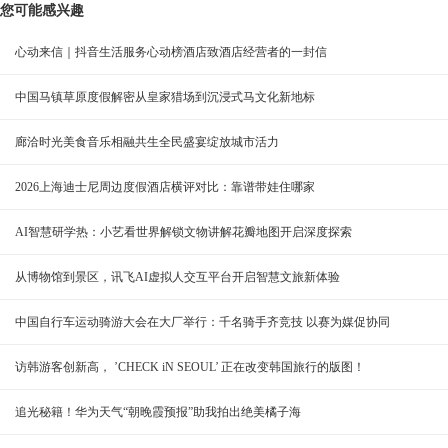
您可能感兴趣
心动来信｜抖音生活服务心动榜酒店致酒店经营者的一封信
中国马镇草原度假解密从皇家猎场到沉浸式马文化新地标
廊洽时光美食音乐相融共生全民盛宴绽放城市活力
2026上海迪士尼周边度假酒店横评对比：靠谱带娃住哪家
AI智慧研学热：小艺看世界解锁文物讲解花瓣地图开启深度探索
从博物馆到景区，讯飞AI虚拟人交互平台开启智慧文旅新体验
中国自行车运动骑游大会在大厂举行：千名骑手齐竞技 以赛为媒促协同
访韩游客创新高， ’CHECK iN SEOUL’ 正在改变韩国旅行的版图！
追光秘籍！华为天气“朝晚霞预报”助我拍出绝美橘子海