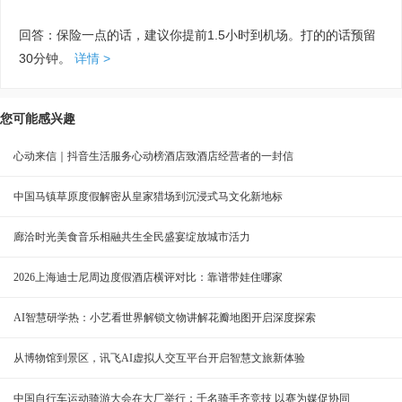
回答：保险一点的话，建议你提前1.5小时到机场。打的的话预留
30分钟。
详情 >
您可能感兴趣
心动来信｜抖音生活服务心动榜酒店致酒店经营者的一封信
中国马镇草原度假解密从皇家猎场到沉浸式马文化新地标
廊洽时光美食音乐相融共生全民盛宴绽放城市活力
2026上海迪士尼周边度假酒店横评对比：靠谱带娃住哪家
AI智慧研学热：小艺看世界解锁文物讲解花瓣地图开启深度探索
从博物馆到景区，讯飞AI虚拟人交互平台开启智慧文旅新体验
中国自行车运动骑游大会在大厂举行：千名骑手齐竞技 以赛为媒促协同