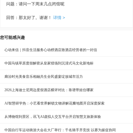
问题：请问一下周末几点闭馆呢
回答：那太好了。谢谢！
详情 >
您可能感兴趣
心动来信｜抖音生活服务心动榜酒店致酒店经营者的一封信
中国马镇草原度假解密从皇家猎场到沉浸式马文化新地标
廊洽时光美食音乐相融共生全民盛宴绽放城市活力
2026上海迪士尼周边度假酒店横评对比：靠谱带娃住哪家
AI智慧研学热：小艺看世界解锁文物讲解花瓣地图开启深度探索
从博物馆到景区，讯飞AI虚拟人交互平台开启智慧文旅新体验
中国自行车运动骑游大会在大厂举行：千名骑手齐竞技 以赛为媒促协同