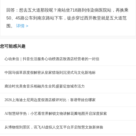
回答：想去五大道那段呢？南站坐718路到传染病医院站，再换乘
50、45路公车到南京路站下车，徒步穿过西开教堂就是五大道范
围。
详情 >
您可能感兴趣
心动来信｜抖音生活服务心动榜酒店致酒店经营者的一封信
中国马镇草原度假解密从皇家猎场到沉浸式马文化新地标
廊洽时光美食音乐相融共生全民盛宴绽放城市活力
2026上海迪士尼周边度假酒店横评对比：靠谱带娃住哪家
AI智慧研学热：小艺看世界解锁文物讲解花瓣地图开启深度探索
从博物馆到景区，讯飞AI虚拟人交互平台开启智慧文旅新体验