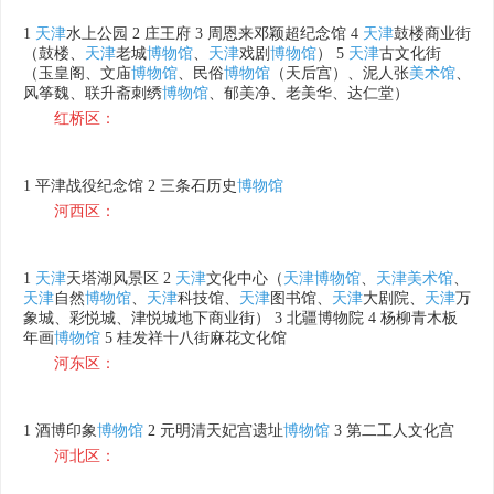
1
天津
水上公园 2 庄王府 3 周恩来邓颖超纪念馆 4
天津
鼓楼商业街
（鼓楼、
天津
老城
博物馆
、
天津
戏剧
博物馆
） 5
天津
古文化街
（玉皇阁、文庙
博物馆
、民俗
博物馆
（天后宫）、泥人张
美术馆
、
风筝魏、联升斋刺绣
博物馆
、郁美净、老美华、达仁堂）
红桥区：
1 平津战役纪念馆 2 三条石历史
博物馆
河西区：
1
天津
天塔湖风景区 2
天津
文化中心（
天津
博物馆
、
天津
美术馆
、
天津
自然
博物馆
、
天津
科技馆、
天津
图书馆、
天津
大剧院、
天津
万
象城、彩悦城、津悦城地下商业街） 3 北疆博物院 4 杨柳青木板
年画
博物馆
5 桂发祥十八街麻花文化馆
河东区：
1 酒博印象
博物馆
2 元明清天妃宫遗址
博物馆
3 第二工人文化宫
河北区：