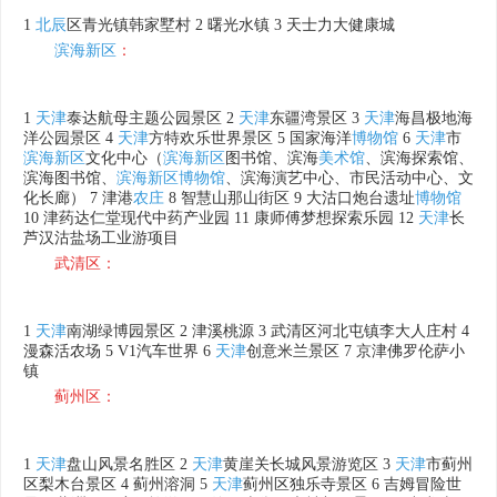
1
北辰
区青光镇韩家墅村 2 曙光水镇 3 天士力大健康城
滨海新区
：
1
天津
泰达航母主题公园景区 2
天津
东疆湾景区 3
天津
海昌极地海
洋公园景区 4
天津
方特欢乐世界景区 5 国家海洋
博物馆
6
天津
市
滨海新区
文化中心（
滨海新区
图书馆、滨海
美术馆
、滨海探索馆、
滨海图书馆、
滨海新区
博物馆
、滨海演艺中心、市民活动中心、文
化长廊） 7 津港
农庄
8 智慧山那山街区 9 大沽口炮台遗址
博物馆
10 津药达仁堂现代中药产业园 11 康师傅梦想探索乐园 12
天津
长
芦汉沽盐场工业游项目
武清区：
1
天津
南湖绿博园景区 2 津溪桃源 3 武清区河北屯镇李大人庄村 4
漫森活农场 5 V1汽车世界 6
天津
创意米兰景区 7 京津佛罗伦萨小
镇
蓟州区：
1
天津
盘山风景名胜区 2
天津
黄崖关长城风景游览区 3
天津
市蓟州
区梨木台景区 4 蓟州溶洞 5
天津
蓟州区独乐寺景区 6 吉姆冒险世