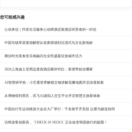
您可能感兴趣
心动来信｜抖音生活服务心动榜酒店致酒店经营者的一封信
中国马镇草原度假解密从皇家猎场到沉浸式马文化新地标
廊洽时光美食音乐相融共生全民盛宴绽放城市活力
2026上海迪士尼周边度假酒店横评对比：靠谱带娃住哪家
AI智慧研学热：小艺看世界解锁文物讲解花瓣地图开启深度探索
从博物馆到景区，讯飞AI虚拟人交互平台开启智慧文旅新体验
中国自行车运动骑游大会在大厂举行：千名骑手齐竞技 以赛为媒促协同
访韩游客创新高， ’CHECK iN SEOUL’ 正在改变韩国旅行的版图！