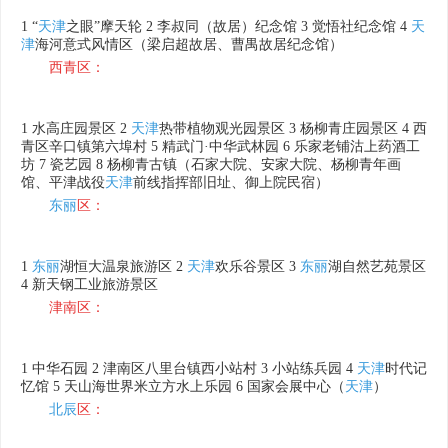
1 “
天津
之眼”摩天轮 2 李叔同（故居）纪念馆 3 觉悟社纪念馆 4
天
津
海河意式风情区（梁启超故居、曹禺故居纪念馆）
西青区：
1 水高庄园景区 2
天津
热带植物观光园景区 3 杨柳青庄园景区 4 西
青区辛口镇第六埠村 5 精武门·中华武林园 6 乐家老铺沽上药酒工
坊 7 瓷艺园 8 杨柳青古镇（石家大院、安家大院、杨柳青年画
馆、平津战役
天津
前线指挥部旧址、御上院民宿）
东丽
区：
1
东丽
湖恒大温泉旅游区 2
天津
欢乐谷景区 3
东丽
湖自然艺苑景区
4 新天钢工业旅游景区
津南区：
1 中华石园 2 津南区八里台镇西小站村 3 小站练兵园 4
天津
时代记
忆馆 5 天山海世界米立方水上乐园 6 国家会展中心（
天津
）
北辰
区：