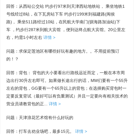
回答：从西站公交站 约步行97米到天津西站地铁站， 乘坐地铁1
号线经过8站，在下瓦房站下车 约步行199米到福建路(闽侯
路)， 乘坐511路经过10站，在民航大学南门(驯海路加油站)下
车 ，约步行287米到航大宾馆 ，便到达终点航大宾馆。20公里左
右，约需1小时左右
详情 >
问题：求保定莲池区有哪些好玩有趣的地方。。不用提前预订
的！？
回答：背包： 背包的大小要看出行路线远近而定，一般在本市周
边出行30升左右即可。如果做长途出行的话，MM们要有一个55升
左右的背包，GG要有一个65升以上的背包；在选择购买背包时一
定要反复背试（最好可以有负重测试）并且一定要向有相关技术的
营业员请教背包的正...
详情 >
问题：天津浪花艺术馆有什么好玩的
回答：打车去劝业场吧，最多15元。
详情 >