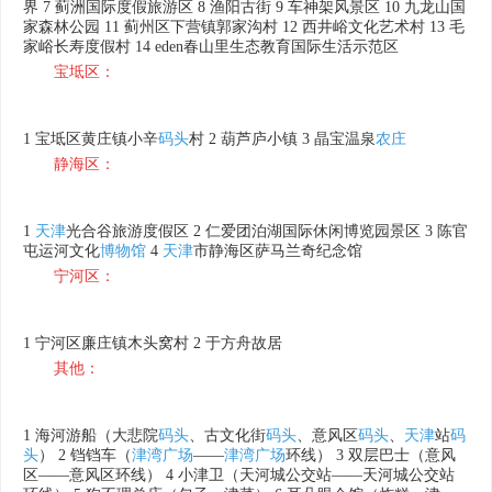
界 7 蓟洲国际度假旅游区 8 渔阳古街 9 车神架风景区 10 九龙山国
家森林公园 11 蓟州区下营镇郭家沟村 12 西井峪文化艺术村 13 毛
家峪长寿度假村 14 eden春山里生态教育国际生活示范区
宝坻区：
1 宝坻区黄庄镇小辛
码头
村 2 葫芦庐小镇 3 晶宝温泉
农庄
静海区：
1
天津
光合谷旅游度假区 2 仁爱团泊湖国际休闲博览园景区 3 陈官
屯运河文化
博物馆
4
天津
市静海区萨马兰奇纪念馆
宁河区：
1 宁河区廉庄镇木头窝村 2 于方舟故居
其他：
1 海河游船（大悲院
码头
、古文化街
码头
、意风区
码头
、
天津
站
码
头
） 2 铛铛车（
津湾广场
——
津湾广场
环线） 3 双层巴士（意风
区——意风区环线） 4 小津卫（天河城公交站——天河城公交站