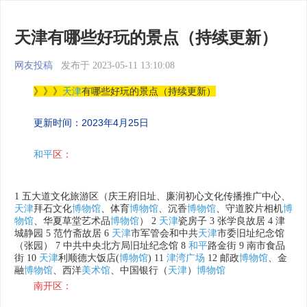
天津有哪些好玩的景点（持续更新）
网友投稿
发布于 2023-05-11 13:10:08
》》》
天津
有哪些好玩的景点（持续更新）
更新时间：2023年4月25日
和平
区：
1 五大道文化旅游区（庆王府旧址、廉润初心文化传播推广中心、
天津
拜石文化
博物馆
、体育
博物馆
、沉香
博物馆
、守道胶片相机
博
物馆
、华夏草堂艺术品
博物馆
） 2
天津
瓷房子 3 张学良故居 4 津
城静园 5 范竹斋故居 6
天津
市军管会和中共
天津
市委旧址纪念馆
（张园） 7 中共中央北方局旧址纪念馆 8
和平
路金街 9 南市食品
街 10
天津
利顺德大饭店(
博物馆
) 11
津湾广场
12 邮政
博物馆
、金
融
博物馆
、西洋
美术馆
、中国银行（
天津
）
博物馆
南开区：