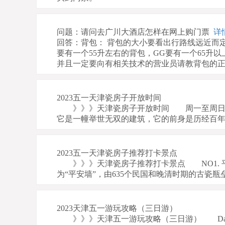
问题：请问去广川大酒店怎样在网上购门票
详情
回答：背包： 背包的大小要看出行路线远近而
要有一个55升左右的背包，GG要有一个65
并且一定要向有相关技术的营业员请教背包的
2023五一天津瓷房子开放时间
》》》天津瓷房子开放时间 周一至周日 10:
它是一幢举世无双的建筑，它的前身是历经百年
2023五一天津瓷房子推荐打卡景点
》》》天津瓷房子推荐打卡景点 NO1.
为“平安墙”，由635个民国和晚清时期的古瓷瓶
2023天津五一游玩攻略（三日游）
》》》天津五一游玩攻略（三日游） Day