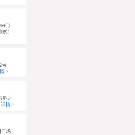
MM们
测试）
2号，
情 >
被称之
详情 >
园广场