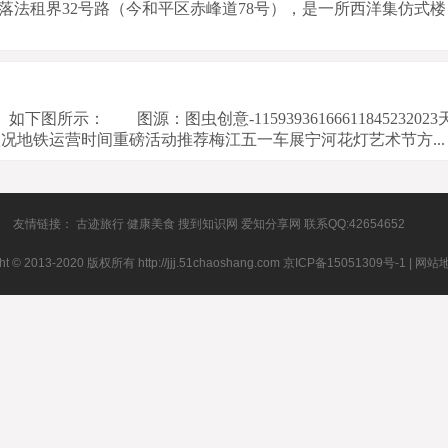
租界32号路（今和平区赤峰道78号），是一所西洋集仿式楼
示： 图源：图虫创意-11593936166611845232023
况地铁运营时间重磅活动推荐梅江五一车展宁河花灯艺术节方...
友情链接：
古迹旅行
健康美食
搜到知识网
爱知分享网
联系QQ:42654652
ht © 2013-2020 版权所有 http://jjj.51chaoshang.com
京ICP备15051309号-1
|
网站