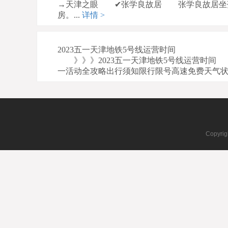
→天津之眼 ✔张学良故居 张学良故居坐落法
房。...
详情 >
2023五一天津地铁5号线运营时间
》》》2023五一天津地铁5号线运营时间 如下图所
一活动全攻略出行须知限行限号高速免费天气状
Copyrig