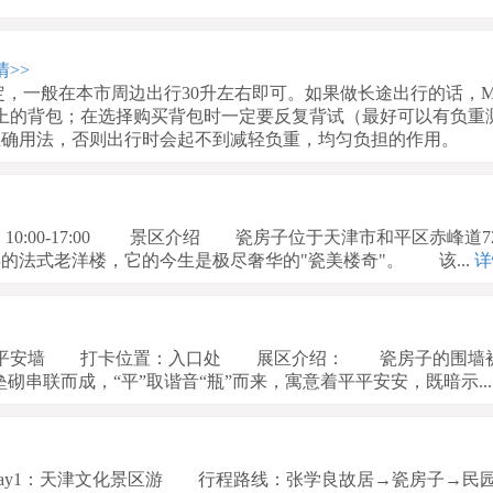
>>
定，一般在本市周边出行30升左右即可。如果做长途出行的话，
升以上的背包；在选择购买背包时一定要反复背试（最好可以有负重
正确用法，否则出行时会起不到减轻负重，均匀负担的作用。
00-17:00 景区介绍 瓷房子位于天津市和平区赤峰道7
的法式老洋楼，它的今生是极尽奢华的"瓷美楼奇"。 该...
详
 平安墙 打卡位置：入口处 展区介绍： 瓷房子的围墙
垒砌串联而成，“平”取谐音“瓶”而来，寓意着平平安安，既暗示...
1：天津文化景区游 行程路线：张学良故居→瓷房子→民