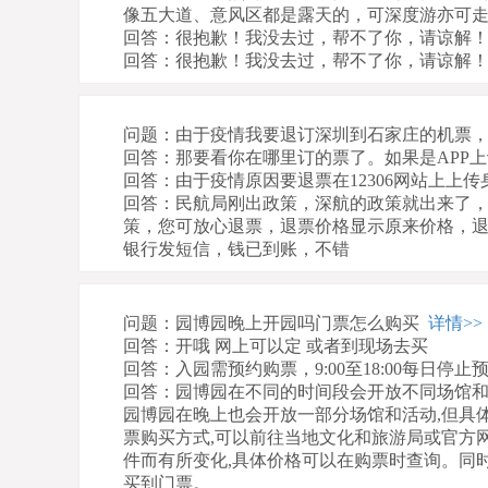
像五大道、意风区都是露天的，可深度游亦可
回答：很抱歉！我没去过，帮不了你，请谅解
回答：很抱歉！我没去过，帮不了你，请谅解
问题：由于疫情我要退订深圳到石家庄的机票
回答：那要看你在哪里订的票了。如果是APP上
回答：由于疫情原因要退票在12306网站上上传
回答：民航局刚出政策，深航的政策就出来了
策，您可放心退票，退票价格显示原来价格，退
银行发短信，钱已到账，不错
问题：园博园晚上开园吗门票怎么购买
详情>>
回答：开哦 网上可以定 或者到现场去买
回答：入园需预约购票，9:00至18:00每日停止预
回答：园博园在不同的时间段会开放不同场馆和
园博园在晚上也会开放一部分场馆和活动,但具
票购买方式,可以前往当地文化和旅游局或官方
件而有所变化,具体价格可以在购票时查询。同时
买到门票。