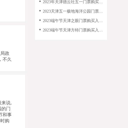
2023年天津德云社五一门票购买指
南
2023天津五一极地海洋公园门票需
要提前购买吗？
2023端午节天津之眼门票购买入口
+流程
2023端午节天津方特门票购买入口
+流程
航局政
，不久
来说,
园的门
节和事
及时购