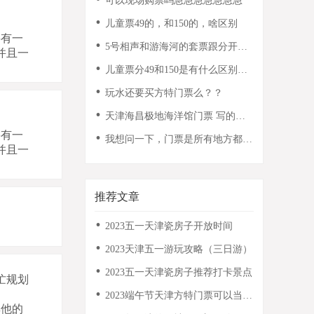
可以现场购票吗急急急急急急急
儿童票49的，和150的，啥区别
要有一
5号相声和游海河的套票跟分开买
并且一
票有什么不同？
儿童票分49和150是有什么区别
么？
玩水还要买方特门票么？？
天津海昌极地海洋馆门票 写的可
二次畅玩是可以去两次吗
要有一
我想问一下，门票是所有地方都免
并且一
费进去玩儿吗？还是门票只是门
票，进去里面的场馆另收费。
推荐文章
2023五一天津瓷房子开放时间
2023天津五一游玩攻略（三日游）
2023五一天津瓷房子推荐打卡景点
忙规划
2023端午节天津方特门票可以当天
其他的
购买吗？